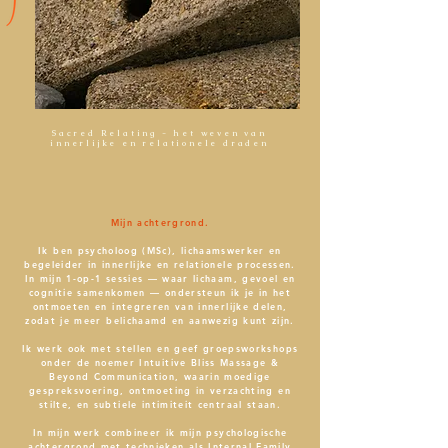
Sacred Relating - het weven van
innerlijke en relationele draden
Mijn achtergrond.
Ik ben psycholoog (MSc), lichaamswerker en
begeleider in innerlijke en relationele processen.
In mijn 1-op-1 sessies — waar lichaam, gevoel en
cognitie samenkomen — ondersteun ik je in het
ontmoeten en integreren van innerlijke delen,
zodat je meer belichaamd en aanwezig kunt zijn.
Ik werk ook met stellen en geef groepsworkshops
onder de noemer Intuitive Bliss Massage &
Beyond Communication, waarin moedige
gespreksvoering, ontmoeting in verzachting en
stilte, en subtiele intimiteit centraal staan.
In mijn werk combineer ik mijn psychologische
achtergrond met technieken als Internal Family