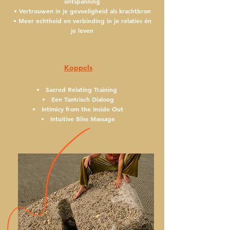
ontspanning
• Vertrouwen in je gevoeligheid als krachtbron
• Meer echtheid en verbinding in je relaties én
je leven
Koppels
Sacred Relating Training
Een Tantrisch Dialoog
Intimicy from the
Inside Out
Intuitive Bliss Massage