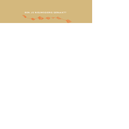
BEN JE NIEUWSGIERIG GERAAKT?
Maak een afspraak voor een gratis overleg.
Meld je aan voor een '30-minute Energy Check' om samen
in te voelen of ik jou kan helpen.
Ja, dat wil ik!