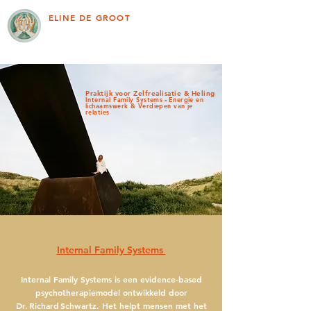
ELINE DE GROOT
Praktijk voor Zelfrealisatie & Heling
Internal Family Systems
-
Energie en
lichaamswerk & Verdiepen van je
relaties
Internal Family Systems
Internal Family Systems is een evidence-based
psychotherapiemodel ontwikkeld door
Dr. Richard Schwartz. Het helpt mensen met het