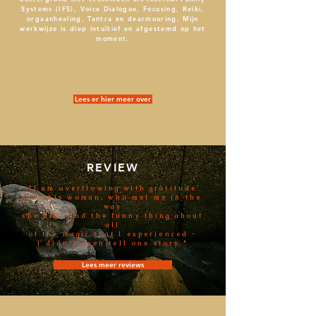
Systems (IFS), Voice Dialogue, Focusing, Reiki,
orgaanhealing, Tantra en dearmouring. Mijn
werkwijze is diep intuïtief en afgestemd op het
moment.
Lees er hier meer over
REVIEW
"I am overflowing with gratitude
for this woman, who met me in the
way
she did. And the funny thing about
all
of the magic that I experienced -
I didn't even tell one story."
Lees meer reviews